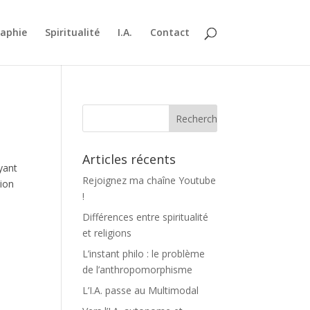
raphie
Spiritualité
I.A.
Contact
Articles récents
ayant
Rejoignez ma chaîne Youtube
tion
!
Différences entre spiritualité
et religions
L’instant philo : le problème
de l’anthropomorphisme
L’I.A. passe au Multimodal