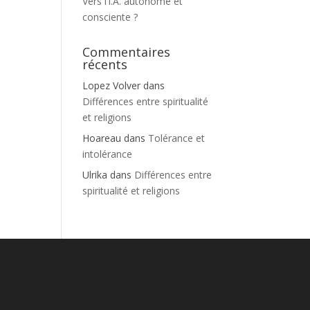
Vers l’I.A. autonome et
consciente ?
Commentaires
récents
Lopez Volver
dans
Différences entre spiritualité
et religions
Hoareau
dans
Tolérance et
intolérance
Ulrika
dans
Différences entre
spiritualité et religions