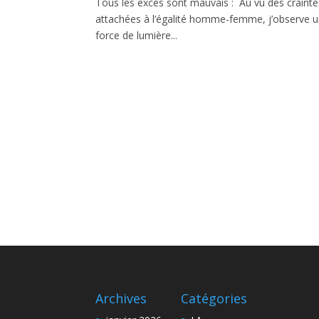
Tous les excès sont mauvais : Au vu des crainte
attachées à l’égalité homme-femme, j’observe un
force de lumière...
Archives
Catégories